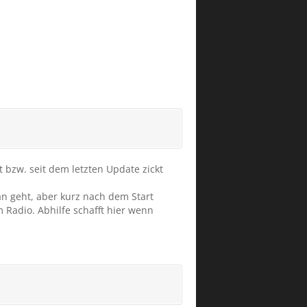
t bzw. seit dem letzten Update zickt
an geht, aber kurz nach dem Start
 Radio. Abhilfe schafft hier wenn