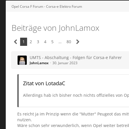
Opel Corsa F Forum - Corsa-e Elektro Forum
Beiträge von JohnLamox
1
2
3
4
5
…
80
UMTS - Abschaltung - Folgen für Corsa-e Fahrer
JohnLamox
30. Januar 2023
Zitat von LotadaC
Allerdings hab ich bisher noch nichts offizielles von O
Es reicht ja im Prinzip wenn die "Mutter" Peugeot das mit
nutzen.
Wäre schon sehr verwunderlich, wenn Opel weiter betreibt