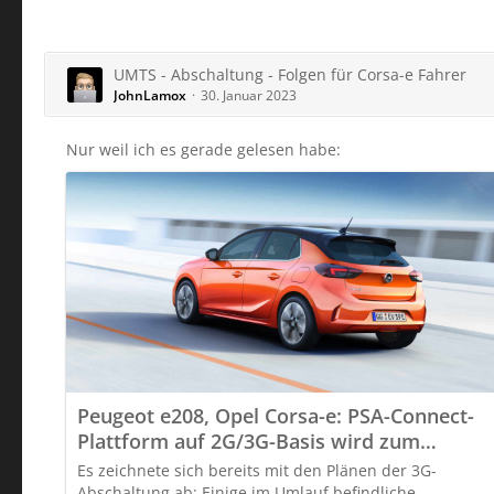
UMTS - Abschaltung - Folgen für Corsa-e Fahrer
JohnLamox
30. Januar 2023
Nur weil ich es gerade gelesen habe:
Peugeot e208, Opel Corsa-e: PSA-Connect-
Plattform auf 2G/3G-Basis wird zum
Jahresende abgeschaltet
Es zeichnete sich bereits mit den Plänen der 3G-
Abschaltung ab: Einige im Umlauf befindliche