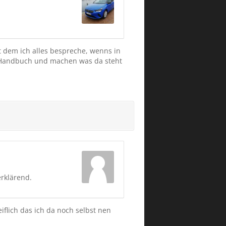
t dem ich alles bespreche, wenns in
in Handbuch und machen was da steht
erklärend.
iflich das ich da noch selbst nen