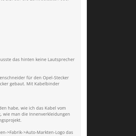
musste das hinten keine Lautsprecher
tenschneider für den Opel-Stecker
ecker gebaut. Mit Kabelbinder
den habe, wie ich das Kabel vom
ng, wie man die Innenverkleidungen
ngsprojekt.
gen->Fabrik->Auto-Markten-Logo das