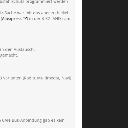
ebstahlschutz programmiert werden
z-Sache war mir das aber zu heikel.
 (
Aliexpress
) in der 4-32 -AHD-cam
 an den Austausch.
 gemacht.
e 3 Varianten (Radio, Multimedia, Navi)
ne CAN-Bus-Anbindung gab es kein