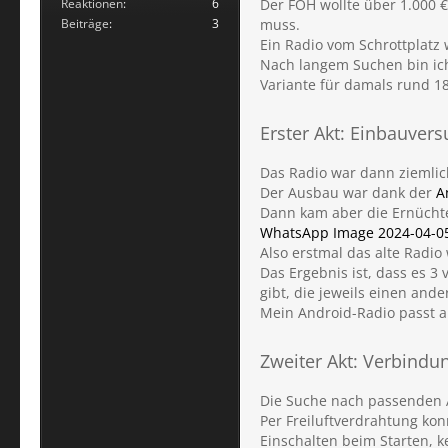
Reaktionen
6
Der FOH wollte über 1.000 
Beiträge
3
muss.
Ein Radio vom Schrottplatz
Nach langem Suchen bin ich
Variante für damals rund 18
Erster Akt: Einbauver
Das Radio war dann ziemlic
Der Ausbau war dank der
A
Dann kam aber die Ernücht
WhatsApp Image 2024-04-05 
Also erstmal das alte Radi
Das Ergebnis ist, dass es 3 
gibt, die jeweils einen and
Mein Android-Radio passt 
Zweiter Akt: Verbind
Die Suche nach passenden A
Per Freiluftverdrahtung ko
Einschalten beim Starten, 