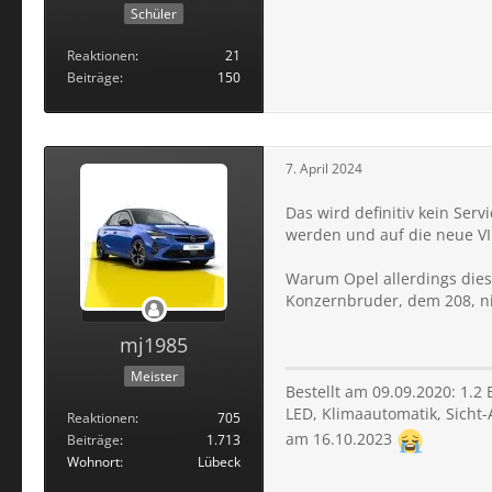
Schüler
Reaktionen
21
Beiträge
150
7. April 2024
Das wird definitiv kein Se
werden und auf die neue V
Warum Opel allerdings dies
Konzernbruder, dem 208, nic
mj1985
Meister
Bestellt am 09.09.2020: 1.2 
LED, Klimaautomatik, Sicht-
Reaktionen
705
am 16.10.2023
Beiträge
1.713
Wohnort
Lübeck