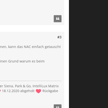
#3
ennen, kann das NAC einfach getauscht
r einen Grund warum es beim
er Siena, Park & Go, IntelliLux Matrix
18.12.2020 abgeholt
Rückgabe