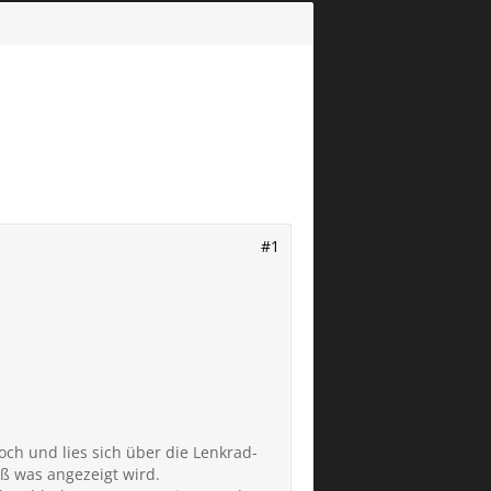
#1
och und lies sich über die Lenkrad-
ß was angezeigt wird.