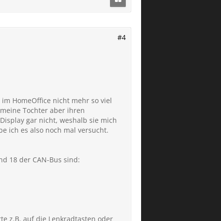
#4
 im HomeOffice nicht mehr so viel
 meine Tochter aber ihren
isplay gar nicht, weshalb sie mich
be ich es also noch mal versucht.
nd 18 der CAN-Bus sind:
te z.B. auf die Lenkradtasten oder