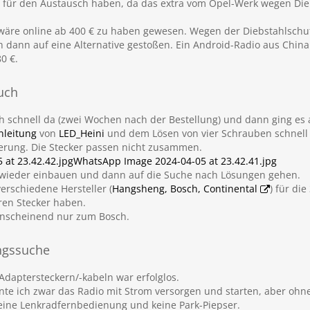
€ für den Austausch haben, da das extra vom Opel-Werk wegen Di
 wäre online ab 400 € zu haben gewesen. Wegen der Diebstahlschut
 dann auf eine Alternative gestoßen. Ein Android-Radio aus China
0 €.
such
h schnell da (zwei Wochen nach der Bestellung) und dann ging es
nleitung
von
LED_Heini
und dem Lösen von vier Schrauben schnell
erung. Die Stecker passen nicht zusammen.
at 23.42.42.jpg
WhatsApp Image 2024-04-05 at 23.42.41.jpg
o wieder einbauen und dann auf die Suche nach Lösungen gehen.
verschiedene Hersteller (
Hangsheng, Bosch, Continental
) für di
eren Stecker haben.
anscheinend nur zum Bosch.
ungssuche
daptersteckern/-kabeln war erfolglos.
nnte ich zwar das Radio mit Strom versorgen und starten, aber oh
keine Lenkradfernbedienung und keine Park-Piepser.