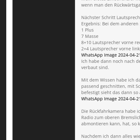
wenn man den Rückwärtsgan
Nächster Schritt Lautsprec
Ergebnis: Bei dem anderen S
1 Plus
7 Masse
8+10 Lautsprecher vorne re
2+4 Lautsprecher vorne link
WhatsApp Image 2024-04-21 
Ich habe dann noch nach den
verbaut sind.
Mit dem Wissen habe ich da
passend geschnitten, mit S
befestigt sieht das dann so 
WhatsApp Image 2024-04-21 
Die Rückfahrkamera habe ic
Radio zum oberen Bremslicht
abmontieren kann, hat, so 
Nachdem ich dann alles wie