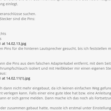
g einlegt.
heranschlüsse suchen.
tecker sind die Pins:
chts
s
at 14.02.13.jpg
 Pins für die hinteren Lautsprecher gesucht, bis ich feststellen 
nn die Pins aus dem falschen Adapterkabel entfernt, mit dem Sei
chrumpfschlauch isoliert und mit Heißkleber mir einen eigenen St
aus:
at 14.02.11(1).jpg
h dann nicht mehr eingebaut, da ich keinen einfachen Weg gefun
 verlegen kann. Falls einer eine gute Idee hat bzw. eine Anleitu
kann er sich gerne melden. Dann mache ich das noch als Fortsetzu
der zusammen gebaut hatte, musste ich erstmal unter Einstellun