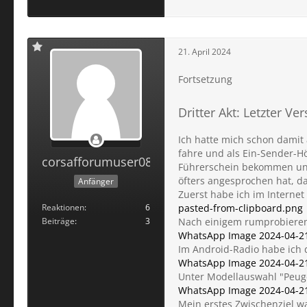
21. April 2024
Fortsetzung
Dritter Akt: Letzter Ve
Ich hatte mich schon damit 
fahre und als Ein-Sender-Hö
corsafforumuser0815
Führerschein bekommen und 
öfters angesprochen hat, da
Anfänger
Zuerst habe ich im Interne
Reaktionen
6
pasted-from-clipboard.png
Beiträge
3
Nach einigem rumprobieren
WhatsApp Image 2024-04-21 
Im Android-Radio habe ich d
WhatsApp Image 2024-04-21 
Unter Modellauswahl "Peuge
WhatsApp Image 2024-04-21 
Mein erstes Zwischenziel wa