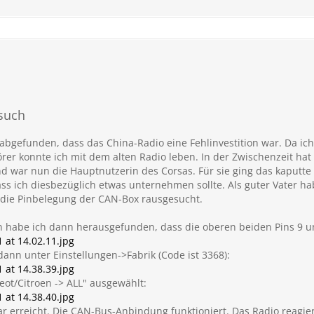
rsuch
abgefunden, dass das China-Radio eine Fehlinvestition war. Da ich
rer konnte ich mit dem alten Radio leben. In der Zwischenzeit hat
war nun die Hauptnutzerin des Corsas. Für sie ging das kaputte D
ss ich diesbezüglich etwas unternehmen sollte. Als guter Vater ha
t die Pinbelegung der CAN-Box rausgesucht.
 habe ich dann herausgefunden, dass die oberen beiden Pins 9 u
at 14.02.11.jpg
ann unter Einstellungen->Fabrik (Code ist 3368):
at 14.38.39.jpg
ot/Citroen -> ALL" ausgewählt:
at 14.38.40.jpg
r erreicht. Die CAN-Bus-Anbindung funktioniert. Das Radio reagier