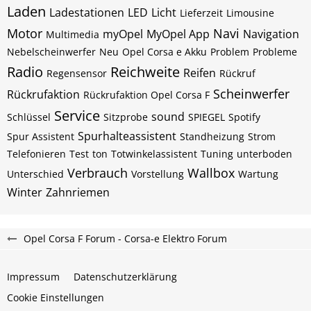
Laden
Ladestationen
LED
Licht
Lieferzeit
Limousine
Motor
Navi
myOpel
MyOpel App
Navigation
Multimedia
Nebelscheinwerfer
Neu
Opel Corsa e Akku
Problem
Probleme
Radio
Reichweite
Reifen
Regensensor
Rückruf
Scheinwerfer
Rückrufaktion
Rückrufaktion Opel Corsa F
Service
sound
Schlüssel
Sitzprobe
SPIEGEL
Spotify
Spurhalteassistent
Spur Assistent
Standheizung
Strom
Telefonieren
Test
ton
Totwinkelassistent
Tuning
unterboden
Verbrauch
Wallbox
Unterschied
Vorstellung
Wartung
Winter
Zahnriemen
Opel Corsa F Forum - Corsa-e Elektro Forum
Impressum
Datenschutzerklärung
Cookie Einstellungen