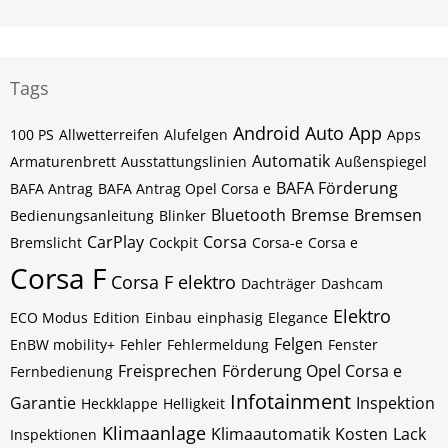
Tags
Android Auto
App
100 PS
Allwetterreifen
Alufelgen
Apps
Automatik
Armaturenbrett
Ausstattungslinien
Außenspiegel
BAFA Förderung
BAFA Antrag
BAFA Antrag Opel Corsa e
Bluetooth
Bremse
Bremsen
Bedienungsanleitung
Blinker
CarPlay
Corsa
Bremslicht
Cockpit
Corsa-e
Corsa e
Corsa F
Corsa F elektro
Dachträger
Dashcam
Elektro
ECO Modus
Edition
Einbau
einphasig
Elegance
Felgen
EnBW mobility+
Fehler
Fehlermeldung
Fenster
Freisprechen
Förderung Opel Corsa e
Fernbedienung
Infotainment
Garantie
Inspektion
Heckklappe
Helligkeit
Klimaanlage
Klimaautomatik
Kosten
Lack
Inspektionen