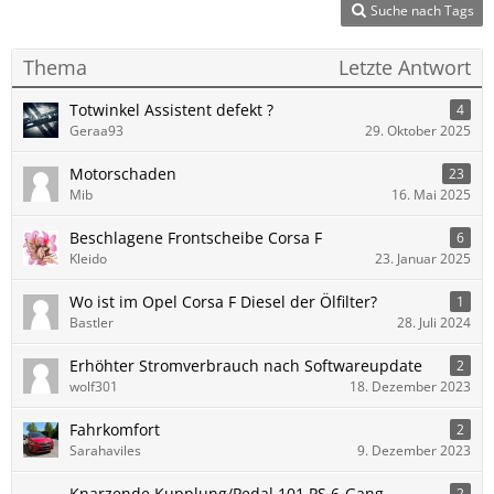
Suche nach Tags
Thema
Letzte Antwort
Totwinkel Assistent defekt ?
4
Geraa93
29. Oktober 2025
Motorschaden
23
Mib
16. Mai 2025
Beschlagene Frontscheibe Corsa F
6
Kleido
23. Januar 2025
Wo ist im Opel Corsa F Diesel der Ölfilter?
1
Bastler
28. Juli 2024
Erhöhter Stromverbrauch nach Softwareupdate
2
wolf301
18. Dezember 2023
Fahrkomfort
2
Sarahaviles
9. Dezember 2023
Knarzende Kupplung/Pedal 101 PS 6-Gang
2