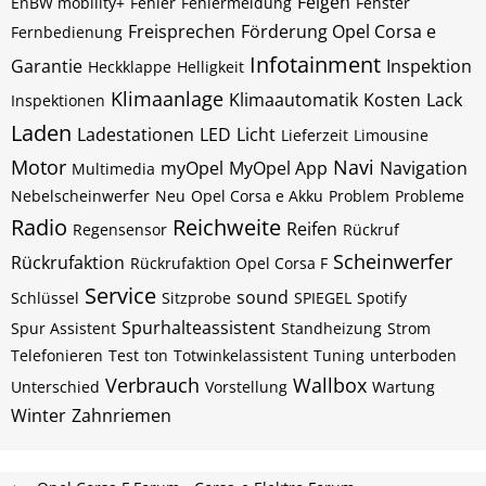
Felgen
EnBW mobility+
Fehler
Fehlermeldung
Fenster
Freisprechen
Förderung Opel Corsa e
Fernbedienung
Infotainment
Garantie
Inspektion
Heckklappe
Helligkeit
Klimaanlage
Klimaautomatik
Kosten
Lack
Inspektionen
Laden
Ladestationen
LED
Licht
Lieferzeit
Limousine
Motor
Navi
myOpel
MyOpel App
Navigation
Multimedia
Nebelscheinwerfer
Neu
Opel Corsa e Akku
Problem
Probleme
Radio
Reichweite
Reifen
Regensensor
Rückruf
Scheinwerfer
Rückrufaktion
Rückrufaktion Opel Corsa F
Service
sound
Schlüssel
Sitzprobe
SPIEGEL
Spotify
Spurhalteassistent
Spur Assistent
Standheizung
Strom
Telefonieren
Test
ton
Totwinkelassistent
Tuning
unterboden
Verbrauch
Wallbox
Unterschied
Vorstellung
Wartung
Winter
Zahnriemen