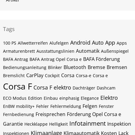
Tags
Android Auto
App
100 PS
Allwetterreifen
Alufelgen
Apps
Automatik
Armaturenbrett
Ausstattungslinien
Außenspiegel
BAFA Förderung
BAFA Antrag
BAFA Antrag Opel Corsa e
Bluetooth
Bremse
Bremsen
Bedienungsanleitung
Blinker
CarPlay
Corsa
Bremslicht
Cockpit
Corsa-e
Corsa e
Corsa F
Corsa F elektro
Dachträger
Dashcam
Elektro
ECO Modus
Edition
Einbau
einphasig
Elegance
Felgen
EnBW mobility+
Fehler
Fehlermeldung
Fenster
Freisprechen
Förderung Opel Corsa e
Fernbedienung
Infotainment
Garantie
Inspektion
Heckklappe
Helligkeit
Klimaanlage
Klimaautomatik
Kosten
Lack
Inspektionen