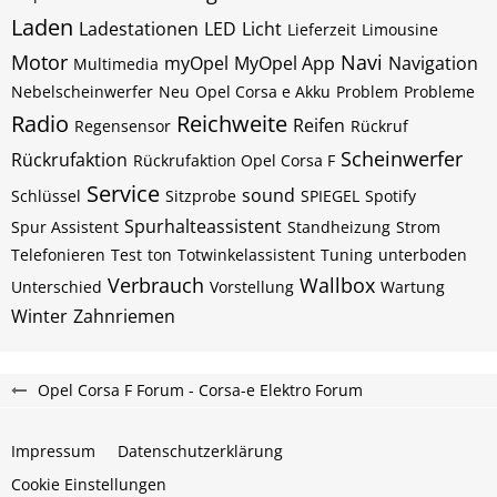
Laden
Ladestationen
LED
Licht
Lieferzeit
Limousine
Motor
Navi
myOpel
MyOpel App
Navigation
Multimedia
Nebelscheinwerfer
Neu
Opel Corsa e Akku
Problem
Probleme
Radio
Reichweite
Reifen
Regensensor
Rückruf
Scheinwerfer
Rückrufaktion
Rückrufaktion Opel Corsa F
Service
sound
Schlüssel
Sitzprobe
SPIEGEL
Spotify
Spurhalteassistent
Spur Assistent
Standheizung
Strom
Telefonieren
Test
ton
Totwinkelassistent
Tuning
unterboden
Verbrauch
Wallbox
Unterschied
Vorstellung
Wartung
Winter
Zahnriemen
Opel Corsa F Forum - Corsa-e Elektro Forum
Impressum
Datenschutzerklärung
Cookie Einstellungen