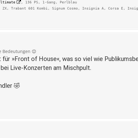
Ultimate
, 136 PS, 1-Gang, Perlblau
n ZX, Trabant 601 Kombi, Signum Cosmo, Insignia A, Corsa E, Insi
e Bedeutungen 😌
 für »Front of House«, was so viel wie Publikumsb
bei Live-Konzerten am Mischpult.
ndler 🤣