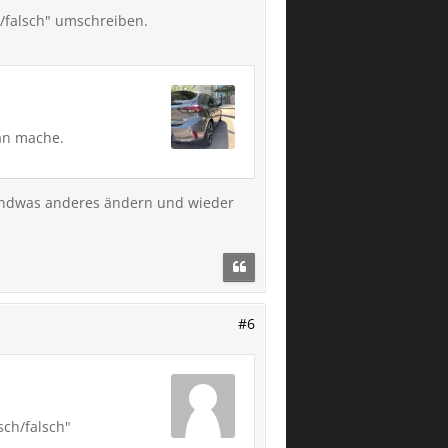
h/falsch" umschreiben.
 an mache.
gendwas anderes ändern und wieder
#6
sch/falsch"