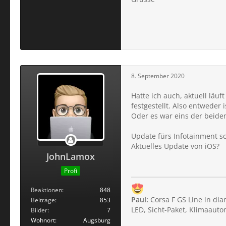
8. September 2020
Hatte ich auch, aktuell läu
festgestellt. Also entweder
Oder es war eins der beiden
Update fürs Infotainment 
Aktuelles Update von iOS?
JohnLamox
Profi
Reaktionen
848
Paul:
Corsa F GS Line in dia
Beiträge
853
LED, Sicht-Paket, Klimaauto
Bilder
7
Wohnort
Augsburg