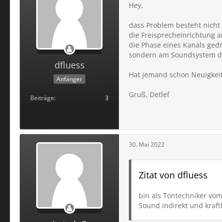
Hey,
dass Problem besteht nich
die Freisprecheinrichtung 
die Phase eines Kanals gedre
sondern am Soundsystem de
dfluess
Hat jemand schon Neuigkei
Anfänger
Gruß, Detlef
Beiträge
3
30. Mai 2022
Zitat von dfluess
bin als Tontechniker vom
Sound indirekt und kraft