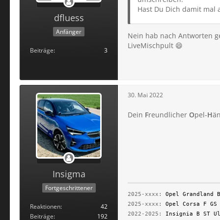
Hast Du Dich damit mal
dfluess
Anfänger
Nein hab nach Antworten ge
LiveMischpult 😄
Beiträge
3
30. Mai 2022
Dein
F
reundlicher
O
pel-
H
än
Insigma
Fortgeschrittener
2025-xxxx:
Opel Grandland 
2025-xxxx:
Opel Corsa F GS
Reaktionen
42
2022-2025:
Insignia B ST U
Beiträge
192