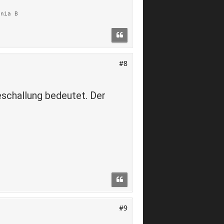
gnia B
#8
eschallung bedeutet. Der
#9