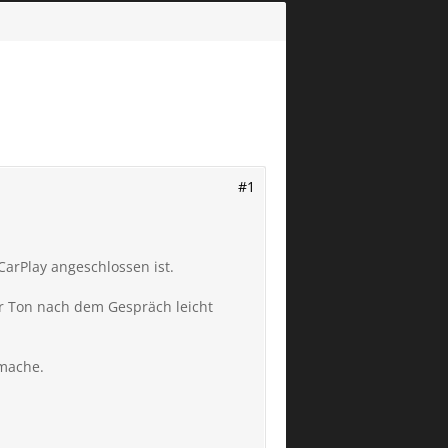
#1
arPlay angeschlossen ist.
r Ton nach dem Gespräch leicht
 mache.