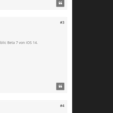
#3
lic Beta 7 von iOS 14.
#4