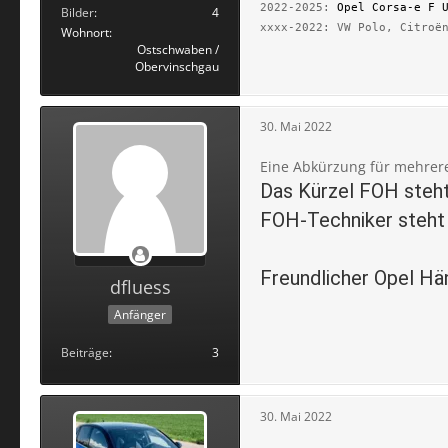
2022-2025:
Opel Corsa-e F 
Bilder
4
xxxx-2022: VW Polo, Citroë
Wohnort
Ostschwaben /
Obervinschgau
30. Mai 2022
Eine Abkürzung für mehrer
Das Kürzel FOH steht
FOH-Techniker steht 
Freundlicher Opel Hä
dfluess
Anfänger
Beiträge
3
30. Mai 2022