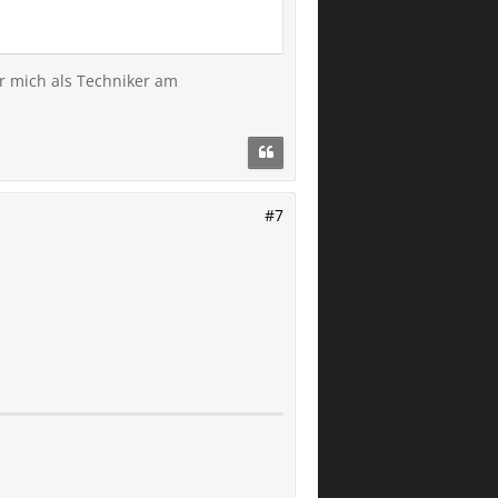
r mich als Techniker am
#7