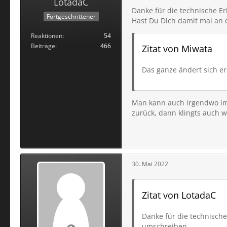
LotadaC
Danke für die technische Er
Fortgeschrittener
Hast Du Dich damit mal an
Reaktionen
54
Beiträge
466
Zitat von Miwata
Das ganze ändert sich e
Man kann auch irgendwo im
zurück, dann klingts auch wi
30. Mai 2022
Zitat von LotadaC
Danke für die technische
umschreiben.