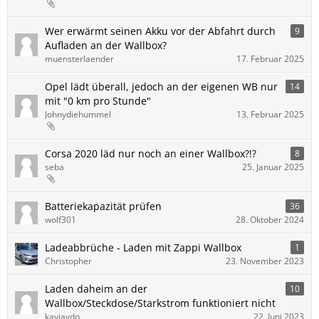
Wer erwärmt seinen Akku vor der Abfahrt durch
9
Aufladen an der Wallbox?
muensterlaender
17. Februar 2025
Opel lädt überall, jedoch an der eigenen WB nur
14
mit "0 km pro Stunde"
Johnydiehummel
13. Februar 2025
Corsa 2020 läd nur noch an einer Wallbox?!?
8
seba
25. Januar 2025
Batteriekapazität prüfen
36
wolf301
28. Oktober 2024
Ladeabbrüche - Laden mit Zappi Wallbox
1
Christopher
23. November 2023
Laden daheim an der
10
Wallbox/Steckdose/Starkstrom funktioniert nicht
kayjaydo
22. Juni 2023